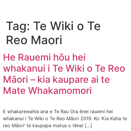
Tag:
Te Wiki o Te
Reo Maori
He Rauemi hōu hei
whakanui i Te Wiki o Te Reo
Māori – kia kaupare ai te
Mate Whakamomori
E whakarewahia ana e Te Rau Ora ēnei rauemi hei
whakanui i Te Wiki o Te Reo Māori 2019. Ko ‘Kia Kaha te
reo Māori’ te kaupapa matua o tēnei […]